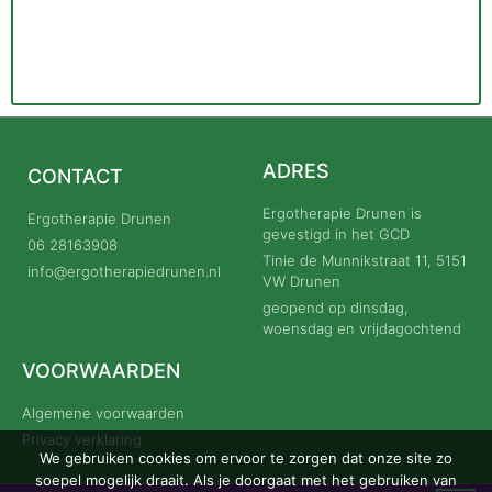
ADRES
CONTACT
Indien er vragen zijn van instellingen en bedrijven op
het gebied van fysieke belasting of adviezen op het
Ergotherapie Drunen is
Ergotherapie Drunen
gebied van werkplek inrichting, kunt u ook een
gevestigd in het GCD
06 28163908
beroep doen op Ergotherapie Drunen.
Tinie de Munnikstraat 11, 5151
info@ergotherapiedrunen.nl
VW Drunen
geopend op dinsdag,
Lees meer
woensdag en vrijdagochtend
VOORWAARDEN
Algemene voorwaarden
Privacy verklaring
We gebruiken cookies om ervoor te zorgen dat onze site zo
soepel mogelijk draait. Als je doorgaat met het gebruiken van