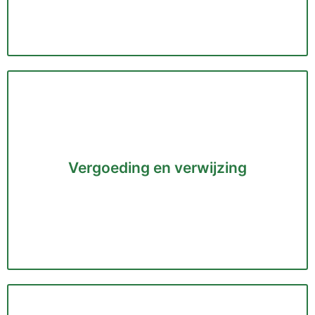
Ergotherapie is er voor iedereen die zijn gewone,
dagelijkse activiteiten niet (meer) naar wens kan
uitvoeren. Het gaat hierbij om handelingen zoals...
Vergoeding en verwijzing
Lees meer