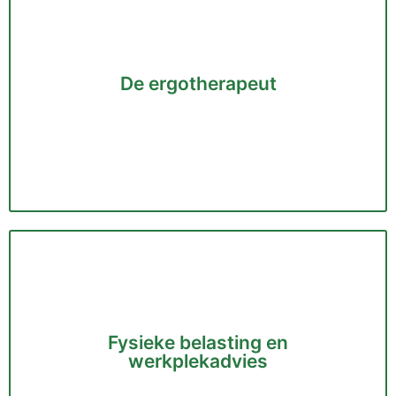
Ergotherapie is opgenomen in het basispakket van
uw zorgverzekeraar. Per kalenderjaar vergoedt de
zorgverzekeraar...
De ergotherapeut
Lees meer
Mijn naam is Susan van Houwelingen en ik ben sinds
1996 afgestudeerd aan de Hogeschool van
Amsterdam...
Fysieke belasting en
werkplekadvies
Lees meer